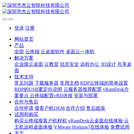
登录
注册
网站首页
产品
全部
云终端
云桌面软件
桌面云一体机
解决方案
企业级云桌面
云教室
信息安全
远程办公
3D设计
共享桌
面
技术支持
常见问题
下载服务器
常用文档
RDP云终端的简单设置
RDP的USB重定向说明
云服务器推荐配置
vRamDesk方
案要点
云终端配置vRD连接
安装与部署
合作与售后
合作申请
瘦客户机OEM
合作介绍
售后政策
试用和购买
购买云终端瘦客户机样机
vRamDesk云桌面在线体验
云
主机远程桌面体验
VMware Horizon7在线体验
免费试用
关于