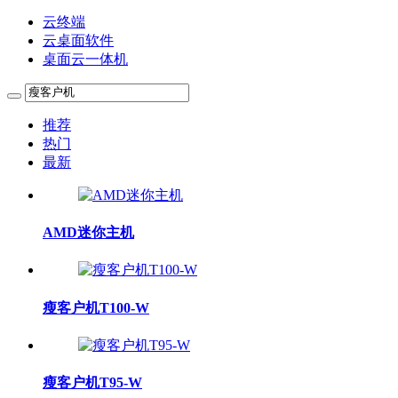
云终端
云桌面软件
桌面云一体机
推荐
热门
最新
AMD迷你主机
瘦客户机T100-W
瘦客户机T95-W