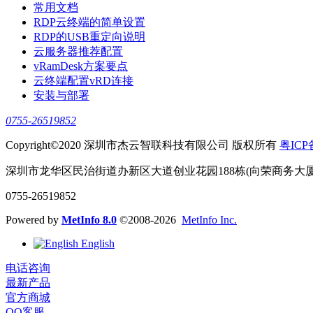
常用文档
RDP云终端的简单设置
RDP的USB重定向说明
云服务器推荐配置
vRamDesk方案要点
云终端配置vRD连接
安装与部署
0755-26519852
Copyright©2020 深圳市杰云智联科技有限公司 版权所有
粤ICP
深圳市龙华区民治街道办新区大道创业花园188栋(向荣商务大厦)1
0755-26519852
Powered by
MetInfo 8.0
©2008-2026
MetInfo Inc.
English
电话咨询
最新产品
官方商城
QQ客服