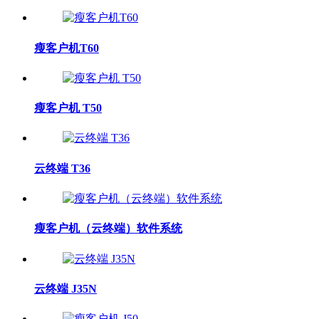
瘦客户机T60
瘦客户机 T50
云终端 T36
瘦客户机（云终端）软件系统
云终端 J35N