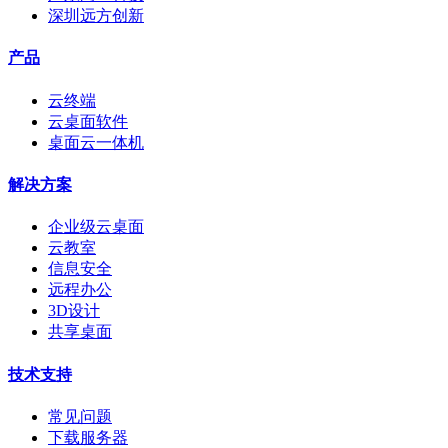
深圳远方创新
产品
云终端
云桌面软件
桌面云一体机
解决方案
企业级云桌面
云教室
信息安全
远程办公
3D设计
共享桌面
技术支持
常见问题
下载服务器