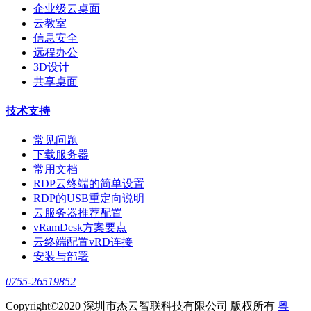
企业级云桌面
云教室
信息安全
远程办公
3D设计
共享桌面
技术支持
常见问题
下载服务器
常用文档
RDP云终端的简单设置
RDP的USB重定向说明
云服务器推荐配置
vRamDesk方案要点
云终端配置vRD连接
安装与部署
0755-26519852
Copyright©2020 深圳市杰云智联科技有限公司 版权所有
粤