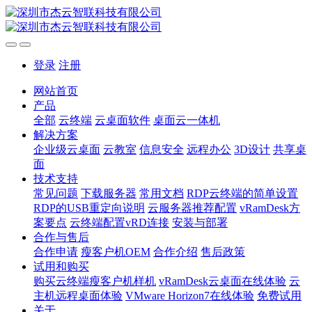
登录
注册
网站首页
产品
全部
云终端
云桌面软件
桌面云一体机
解决方案
企业级云桌面
云教室
信息安全
远程办公
3D设计
共享桌
面
技术支持
常见问题
下载服务器
常用文档
RDP云终端的简单设置
RDP的USB重定向说明
云服务器推荐配置
vRamDesk方
案要点
云终端配置vRD连接
安装与部署
合作与售后
合作申请
瘦客户机OEM
合作介绍
售后政策
试用和购买
购买云终端瘦客户机样机
vRamDesk云桌面在线体验
云
主机远程桌面体验
VMware Horizon7在线体验
免费试用
关于