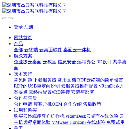
登录
注册
网站首页
产品
全部
云终端
云桌面软件
桌面云一体机
解决方案
企业级云桌面
云教室
信息安全
远程办公
3D设计
共享桌
面
技术支持
常见问题
下载服务器
常用文档
RDP云终端的简单设置
RDP的USB重定向说明
云服务器推荐配置
vRamDesk方
案要点
云终端配置vRD连接
安装与部署
合作与售后
合作申请
瘦客户机OEM
合作介绍
售后政策
试用和购买
购买云终端瘦客户机样机
vRamDesk云桌面在线体验
云
主机远程桌面体验
VMware Horizon7在线体验
免费试用
关于