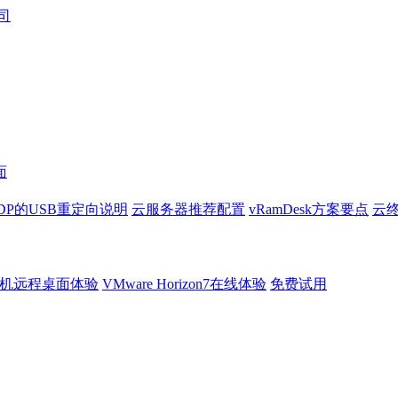
面
DP的USB重定向说明
云服务器推荐配置
vRamDesk方案要点
云终
机远程桌面体验
VMware Horizon7在线体验
免费试用