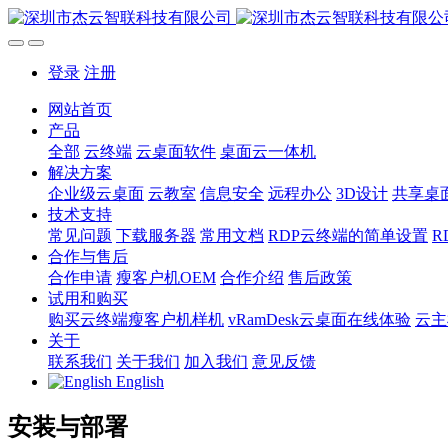
登录
注册
网站首页
产品
全部
云终端
云桌面软件
桌面云一体机
解决方案
企业级云桌面
云教室
信息安全
远程办公
3D设计
共享桌
技术支持
常见问题
下载服务器
常用文档
RDP云终端的简单设置
R
合作与售后
合作申请
瘦客户机OEM
合作介绍
售后政策
试用和购买
购买云终端瘦客户机样机
vRamDesk云桌面在线体验
云主
关于
联系我们
关于我们
加入我们
意见反馈
English
安装与部署