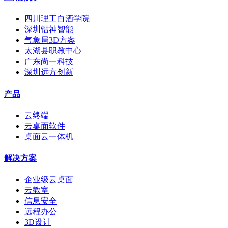
四川理工白酒学院
深圳镭神智能
气象局3D方案
太湖县职教中心
广东尚一科技
深圳远方创新
产品
云终端
云桌面软件
桌面云一体机
解决方案
企业级云桌面
云教室
信息安全
远程办公
3D设计