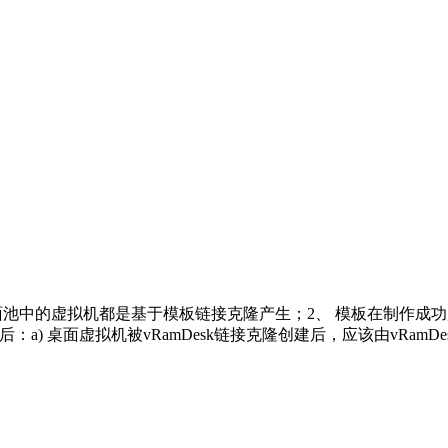
 桌面池中的虚拟机都是基于模板链接克隆产生；2、 模板在制作成功
创建后：a) 桌面虚拟机被vRamDesk链接克隆创建后，应该由vRa