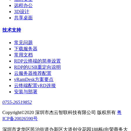
远程办公
3D设计
共享桌面
技术支持
常见问题
下载服务器
常用文档
RDP云终端的简单设置
RDP的USB重定向说明
云服务器推荐配置
vRamDesk方案要点
云终端配置vRD连接
安装与部署
0755-26519852
Copyright©2020 深圳市杰云智联科技有限公司 版权所有
粤
ICP备20026590号
深圳市龙华区民治街道办新区大道创业花园188栋(向荣商务大