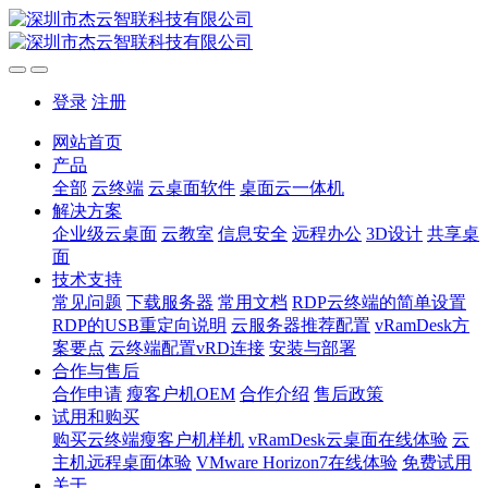
登录
注册
网站首页
产品
全部
云终端
云桌面软件
桌面云一体机
解决方案
企业级云桌面
云教室
信息安全
远程办公
3D设计
共享桌
面
技术支持
常见问题
下载服务器
常用文档
RDP云终端的简单设置
RDP的USB重定向说明
云服务器推荐配置
vRamDesk方
案要点
云终端配置vRD连接
安装与部署
合作与售后
合作申请
瘦客户机OEM
合作介绍
售后政策
试用和购买
购买云终端瘦客户机样机
vRamDesk云桌面在线体验
云
主机远程桌面体验
VMware Horizon7在线体验
免费试用
关于