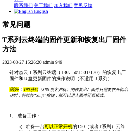
联系我们
关于我们
加入我们
意见反馈
English
常见问题
T系列云终端的固件更新和恢复出厂固件
方法
2023-08-27 15:26:20
admin
949
针对杰云Ｔ系列云终端（T36\T50\T50T\T70
）的恢复出厂
固件和Ｕ盘更新固件的操作说明（不适用Ｊ系列）
例外
：
T90系列
（X86 瘦客户机）的恢复出厂固件只需要在开机启
动时，持续按“Shift”按键，就可以进入固件还原模式。
1、 准备工作：
a)
准备一台
可以正常开机
的T50（或者T系列）云终